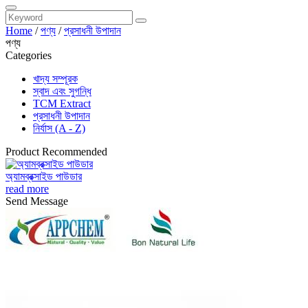
Home
/
পণ্য
/
প্রসাধনী উপাদান
পণ্য
Categories
খাদ্য সম্পূরক
স্বাদ এবং সুগন্ধি
TCM Extract
প্রসাধনী উপাদান
নির্যাস (A - Z)
Product Recommended
অ্যামব্রক্সাইড পাউডার
read more
Send Message