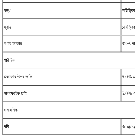
গন্ধ
চারিত্রি
স্বাদ
চারিত্রি
কণার আকার
95% পা
শারীরিক
শুকানোর উপর ক্ষতি
5.0% এ
সালফেটেড ছাই
5.0% এ
রাসায়নিক
পবি
3mg/kg 