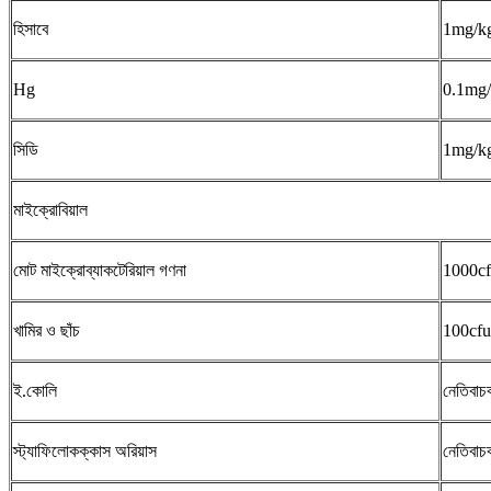
হিসাবে
1mg/kg 
Hg
0.1mg/k
সিডি
1mg/kg 
মাইক্রোবিয়াল
মোট মাইক্রোব্যাকটেরিয়াল গণনা
1000cfu
খামির ও ছাঁচ
100cfu/
ই.কোলি
নেতিবাচ
স্ট্যাফিলোকক্কাস অরিয়াস
নেতিবাচ