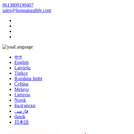
8613809190407
sales@bonnaturallife.com
Language
বাংলা
English
Latviešu
Türkçe
România limbi
Čeština
Melayu
Lietuvių
Norsk
Български
فارسی
dansk
日本語