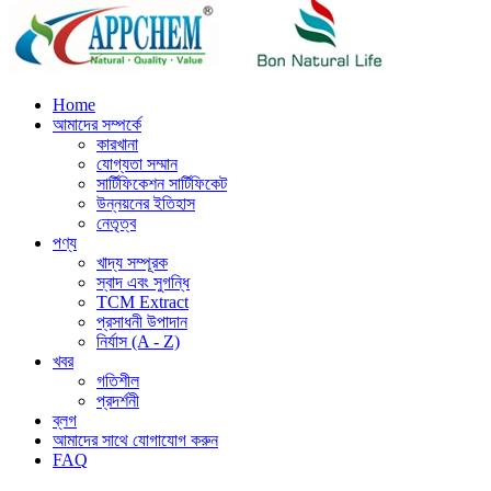
Home
আমাদের সম্পর্কে
কারখানা
যোগ্যতা সম্মান
সার্টিফিকেশন সার্টিফিকেট
উন্নয়নের ইতিহাস
নেতৃত্ব
পণ্য
খাদ্য সম্পূরক
স্বাদ এবং সুগন্ধি
TCM Extract
প্রসাধনী উপাদান
নির্যাস (A - Z)
খবর
গতিশীল
প্রদর্শনী
ব্লগ
আমাদের সাথে যোগাযোগ করুন
FAQ