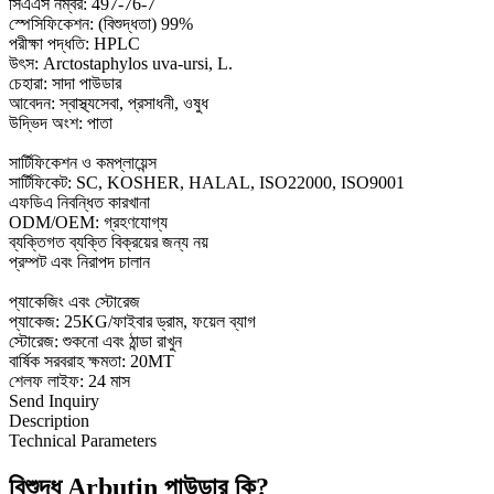
সিএএস নম্বর: 497-76-7
স্পেসিফিকেশন: (বিশুদ্ধতা) 99%
পরীক্ষা পদ্ধতি: HPLC
উৎস: Arctostaphylos uva-ursi, L.
চেহারা: সাদা পাউডার
আবেদন: স্বাস্থ্যসেবা, প্রসাধনী, ওষুধ
উদ্ভিদ অংশ: পাতা
সার্টিফিকেশন ও কমপ্লায়েন্স
সার্টিফিকেট: SC, KOSHER, HALAL, ISO22000, ISO9001
এফডিএ নিবন্ধিত কারখানা
ODM/OEM: গ্রহণযোগ্য
ব্যক্তিগত ব্যক্তি বিক্রয়ের জন্য নয়
প্রম্পট এবং নিরাপদ চালান
প্যাকেজিং এবং স্টোরেজ
প্যাকেজ: 25KG/ফাইবার ড্রাম, ফয়েল ব্যাগ
স্টোরেজ: শুকনো এবং ঠান্ডা রাখুন
বার্ষিক সরবরাহ ক্ষমতা: 20MT
শেলফ লাইফ: 24 মাস
Send Inquiry
Description
Technical Parameters
বিশুদ্ধ Arbutin পাউডার কি?