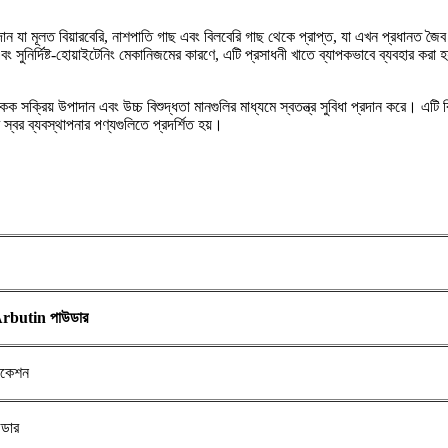
দান যা মূলত বিয়ারবেরি, নাশপাতি গাছ এবং বিলবেরি গাছ থেকে প্রাপ্ত, যা এখন প্রধানত জৈব স
 সুনির্দিষ্ট-হোয়াইটেনিং মেকানিজমের কারণে, এটি প্রসাধনী খাতে ব্যাপকভাবে ব্যবহার করা হ
 একক সক্রিয় উপাদান এবং উচ্চ বিশুদ্ধতা মানগুলির মাধ্যমে স্বতন্ত্র সুবিধা প্রদান করে। এটি ব
 স্বর ব্যবস্থাপনার পণ্যগুলিতে প্রদর্শিত হয়।
 Arbutin পাউডার
িকেশন
উডার