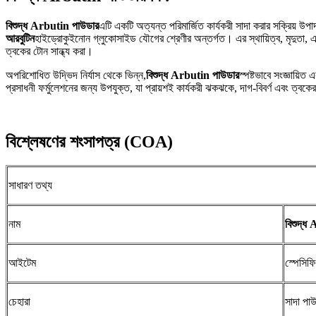
বিশুদ্ধ Arbutin পাউডার
এটি একটি অত্যন্ত পরিমার্জিত কার্যকরী সাদা করার সক্রিয় উপা
আরবুটিন
হাইড্রোকুইনোন গ্লুকোসাইড যৌগের শ্রেণীর অন্তর্গত। এর স্থায়িত্ব, মৃদুতা, এবং
ত্বকের টোন সান্ধ্য করা।
অপরিশোধিত উদ্ভিদ নির্যাস থেকে ভিন্ন,
বিশুদ্ধ Arbutin পাউডার
স্পষ্টভাবে সংজ্ঞায়িত
প্রসাধনী ফর্মুলেশনের জন্য উপযুক্ত, যা প্রায়শই কার্যকরী ঝকঝকে, দাগ-বিবর্ণ এবং ত্বকের
বিশ্লেষণের শংসাপত্র (COA)
সাধারণ তথ্য
নাম
বিশুদ্ধ
আইটেম
স্পেসিফ
চেহারা
সাদা পা