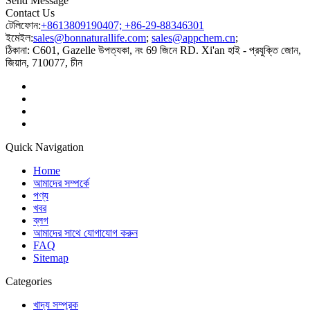
Send Message
Contact Us
টেলিফোন:
+8613809190407; +86-29-88346301
ইমেইল:
sales@bonnaturallife.com
;
sales@appchem.cn
;
ঠিকানা:
C601, Gazelle উপত্যকা, নং 69 জিনে RD. Xi'an হাই - প্রযুক্তি জোন,
জিয়ান, 710077, চীন
Quick Navigation
Home
আমাদের সম্পর্কে
পণ্য
খবর
ব্লগ
আমাদের সাথে যোগাযোগ করুন
FAQ
Sitemap
Categories
খাদ্য সম্পূরক