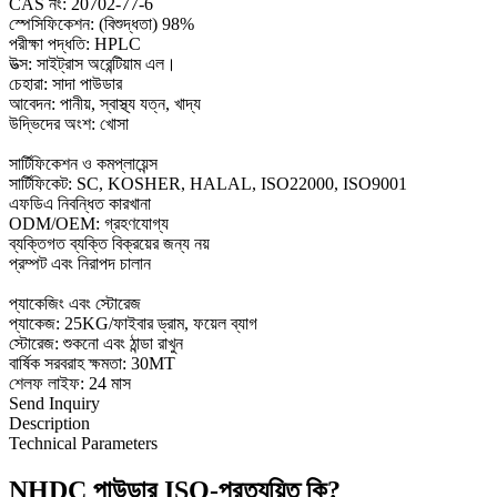
CAS নং: 20702-77-6
স্পেসিফিকেশন: (বিশুদ্ধতা) 98%
পরীক্ষা পদ্ধতি: HPLC
উত্স: সাইট্রাস অরেন্টিয়াম এল।
চেহারা: সাদা পাউডার
আবেদন: পানীয়, স্বাস্থ্য যত্ন, খাদ্য
উদ্ভিদের অংশ: খোসা
সার্টিফিকেশন ও কমপ্লায়েন্স
সার্টিফিকেট: SC, KOSHER, HALAL, ISO22000, ISO9001
এফডিএ নিবন্ধিত কারখানা
ODM/OEM: গ্রহণযোগ্য
ব্যক্তিগত ব্যক্তি বিক্রয়ের জন্য নয়
প্রম্পট এবং নিরাপদ চালান
প্যাকেজিং এবং স্টোরেজ
প্যাকেজ: 25KG/ফাইবার ড্রাম, ফয়েল ব্যাগ
স্টোরেজ: শুকনো এবং ঠান্ডা রাখুন
বার্ষিক সরবরাহ ক্ষমতা: 30MT
শেলফ লাইফ: 24 মাস
Send Inquiry
Description
Technical Parameters
NHDC পাউডার ISO-প্রত্যয়িত কি?