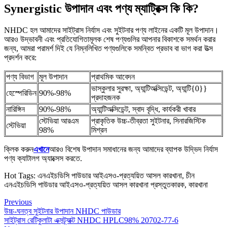
Synergistic উপাদান এবং পণ্য ম্যাট্রিক্স কি কি?
NHDC হল আমাদের সাইট্রাস নির্যাস এবং সুইটনার পণ্য লাইনের একটি মূল উপাদান।
আরও উদ্ভাবনী এবং প্রতিযোগিতামূলক শেষ পণ্যগুলির আপনার বিকাশকে সমর্থন করার
জন্য, আমরা পরামর্শ দিই যে নিম্নলিখিত পণ্যগুলিকে সমন্বিত প্রভাব বা ভাগ করা উত্স
প্রদর্শন করে:
পণ্য বিভাগ
মূল উপাদান
প্রাথমিক আবেদন
ভাস্কুলার সুরক্ষা, অ্যান্টিঅক্সিডেন্ট, অ্যান্টি{0}}
হেস্পেরিডিন
90%-98%
প্রদাহজনক
নারিঙ্গিন
90%-98%
অ্যান্টিঅক্সিডেন্ট, স্বাদ বৃদ্ধি, কার্যকরী খাবার
স্টেভিয়া আরএম
প্রাকৃতিক উচ্চ-তীব্রতা সুইটনার, সিনারজিস্টিক
স্টেভিয়া
98%
মিশ্রন
ক্লিক করুন
এখানে
আরও বিশেষ উপাদান সমাধানের জন্য আমাদের ব্যাপক উদ্ভিদ নির্যাস
পণ্য ক্যাটালগ অ্যাক্সেস করতে.
Hot Tags: এনএইচডিসি পাউডার আইএসও-প্রত্যয়িত আসল কারখানা, চীন
এনএইচডিসি পাউডার আইএসও-প্রত্যয়িত আসল কারখানা প্রস্তুতকারক, কারখানা
Previous
উচ্চ-ঘনত্ব সুইটনার উপাদান NHDC পাউডার
সাইট্রাস রেটিকুলাটা এক্সট্র্যাক্ট NHDC HPLC98% 20702-77-6