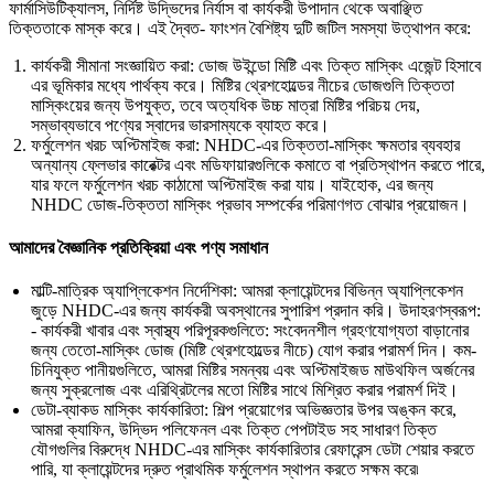
ফার্মাসিউটিক্যালস, নির্দিষ্ট উদ্ভিদের নির্যাস বা কার্যকরী উপাদান থেকে অবাঞ্ছিত
তিক্ততাকে মাস্ক করে। এই দ্বৈত- ফাংশন বৈশিষ্ট্য দুটি জটিল সমস্যা উত্থাপন করে:
কার্যকরী সীমানা সংজ্ঞায়িত করা: ডোজ উইন্ডো মিষ্টি এবং তিক্ত মাস্কিং এজেন্ট হিসাবে
এর ভূমিকার মধ্যে পার্থক্য করে। মিষ্টির থ্রেশহোল্ডের নীচের ডোজগুলি তিক্ততা
মাস্কিংয়ের জন্য উপযুক্ত, তবে অত্যধিক উচ্চ মাত্রা মিষ্টির পরিচয় দেয়,
সম্ভাব্যভাবে পণ্যের স্বাদের ভারসাম্যকে ব্যাহত করে।
ফর্মুলেশন খরচ অপ্টিমাইজ করা: NHDC-এর তিক্ততা-মাস্কিং ক্ষমতার ব্যবহার
অন্যান্য ফ্লেভার কারেক্টর এবং মডিফায়ারগুলিকে কমাতে বা প্রতিস্থাপন করতে পারে,
যার ফলে ফর্মুলেশন খরচ কাঠামো অপ্টিমাইজ করা যায়। যাইহোক, এর জন্য
NHDC ডোজ-তিক্ততা মাস্কিং প্রভাব সম্পর্কের পরিমাণগত বোঝার প্রয়োজন।
আমাদের বৈজ্ঞানিক প্রতিক্রিয়া এবং পণ্য সমাধান
মাল্টি-মাত্রিক অ্যাপ্লিকেশন নির্দেশিকা: আমরা ক্লায়েন্টদের বিভিন্ন অ্যাপ্লিকেশন
জুড়ে NHDC-এর জন্য কার্যকরী অবস্থানের সুপারিশ প্রদান করি। উদাহরণস্বরূপ:
- কার্যকরী খাবার এবং স্বাস্থ্য পরিপূরকগুলিতে: সংবেদনশীল গ্রহণযোগ্যতা বাড়ানোর
জন্য তেতো-মাস্কিং ডোজ (মিষ্টি থ্রেশহোল্ডের নীচে) যোগ করার পরামর্শ দিন। কম-
চিনিযুক্ত পানীয়গুলিতে, আমরা মিষ্টির সমন্বয় এবং অপ্টিমাইজড মাউথফিল অর্জনের
জন্য সুক্রলোজ এবং এরিথ্রিটলের মতো মিষ্টির সাথে মিশ্রিত করার পরামর্শ দিই।
ডেটা-ব্যাকড মাস্কিং কার্যকারিতা: শিল্প প্রয়োগের অভিজ্ঞতার উপর অঙ্কন করে,
আমরা ক্যাফিন, উদ্ভিদ পলিফেনল এবং তিক্ত পেপটাইড সহ সাধারণ তিক্ত
যৌগগুলির বিরুদ্ধে NHDC-এর মাস্কিং কার্যকারিতার রেফারেন্স ডেটা শেয়ার করতে
পারি, যা ক্লায়েন্টদের দ্রুত প্রাথমিক ফর্মুলেশন স্থাপন করতে সক্ষম করে৷