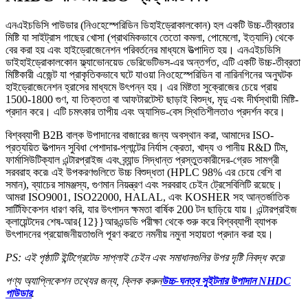
এনএইচডিসি পাউডার (নিওহেস্পেরিডিন ডিহাইড্রোকালকোন) হল একটি উচ্চ-তীব্রতার
মিষ্টি যা সাইট্রাস গাছের খোসা (প্রাথমিকভাবে তেতো কমলা, পোমেলো, ইত্যাদি) থেকে
বের করা হয় এবং হাইড্রোজেনেশন পরিবর্তনের মাধ্যমে উত্পাদিত হয়। এনএইচডিসি
ডাইহাইড্রোকালকোন ফ্ল্যাভোনয়েড ডেরিভেটিভস-এর অন্তর্গত, এটি একটি উচ্চ-তীব্রতা
মিষ্টিকারী এজেন্ট যা প্রাকৃতিকভাবে ঘটে যাওয়া নিওহেস্পেরিডিন বা নারিনগিনের অনুঘটক
হাইড্রোজেনেশন হ্রাসের মাধ্যমে উৎপন্ন হয়। এর মিষ্টতা সুক্রোজের চেয়ে প্রায়
1500-1800 গুণ, যা তিক্ততা বা আফটারটেস্ট ছাড়াই বিশুদ্ধ, মৃদু এবং দীর্ঘস্থায়ী মিষ্টি-
প্রদান করে। এটি চমৎকার তাপীয় এবং অ্যাসিড-বেস স্থিতিশীলতাও প্রদর্শন করে।
বিশ্বব্যাপী B2B বাল্ক উপাদানের বাজারের জন্য অবস্থান করা, আমাদের ISO-
প্রত্যয়িত উত্পাদন সুবিধা পেশাদার-প্লান্টের নির্যাস ক্রেতা, খাদ্য ও পানীয় R&D টিম,
ফার্মাসিউটিক্যাল এন্টারপ্রাইজ এবং ব্র্যান্ড সিদ্ধান্ত প্রস্তুতকারীদের-গ্রেড সামগ্রী
সরবরাহ করে৷ এই উপকরণগুলিতে উচ্চ বিশুদ্ধতা (HPLC 98% এর চেয়ে বেশি বা
সমান), ব্যাচের সামঞ্জস্য, গুণমান নিয়ন্ত্রণ এবং সরবরাহ চেইন ট্রেসেবিলিটি রয়েছে।
আমরা ISO9001, ISO22000, HALAL, এবং KOSHER সহ আন্তর্জাতিক
সার্টিফিকেশন ধারণ করি, যার উৎপাদন ক্ষমতা বার্ষিক 200 টন ছাড়িয়ে যায়। এন্টারপ্রাইজ
ক্লায়েন্টদের শেষ-আর{12}}আরএন্ডডি পরীক্ষা থেকে শুরু করে বিশ্বব্যাপী ব্যাপক
উৎপাদনের প্রয়োজনীয়তাগুলি পূরণ করতে নমনীয় নমুনা সহায়তা প্রদান করা হয়।
PS: এই পৃষ্ঠাটি ইন্টিগ্রেটেড সাপ্লাই চেইন এবং সমাধানগুলির উপর দৃষ্টি নিবদ্ধ করে৷
পণ্য অ্যাপ্লিকেশন তথ্যের জন্য, ক্লিক করুন
উচ্চ-ঘনত্ব সুইটনার উপাদান NHDC
পাউডার
.