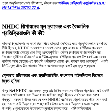
পণ্য প্রযুক্তিগত ডেটা শীট জন্য, ক্লিক করুন
সাইট্রাস রেটিকুলাটা এক্সট্র্যাক্ট NHDC
HPLC98% 20702-77-6
.
NHDC শিল্পায়নের মূল চ্যালেঞ্জ এবং বৈজ্ঞানিক
প্রতিক্রিয়াগুলি কী কী?
কার্যকরী ক্রিয়াকলাপের সাথে উচ্চ মিষ্টির তীব্রতা একত্রিত করে প্রাকৃতিকভাবে উৎসারিত
মিষ্টি হিসাবে, NHDC গবেষণাগার গবেষণা থেকে বৃহৎ আকারের বাণিজ্যিক প্রয়োগে
রূপান্তর করার ক্ষেত্রে বেশ কিছু গুরুত্বপূর্ণ শিল্প-স্কেল রূপান্তর বাধার সম্মুখীন হয়।
"সাধারণ সুইটনার কাঁচামাল" এবং "উচ্চ-মূল্যের বাণিজ্যিক প্রয়োগ উপকরণ"-এর মধ্যে
পার্থক্য করার ক্ষেত্রে এই বাধাগুলি গভীরভাবে বোঝা এবং সমাধান করা গুরুত্বপূর্ণ – একটি
ISO-প্রত্যয়িত উত্স কারখানা হিসাবে আমাদের জন্য একটি মূল মূল্য প্রস্তাব৷
ফ্লেভার মডিফায়ার এবং ম্যাক্সিমাইজিং ফাংশনাল পটেনশিয়াল হিসেবে
দ্বৈত ভূমিকা
খাদ্য শিল্পে NHDC-এর অনন্য মূল্য তার মিষ্টির অবদানের বাইরেও প্রসারিত, এটি একটি
ফ্লেভার মডিফায়ার এবং তিক্ত স্বাদ মাস্কিং এজেন্ট হিসাবে এর দ্বৈত কাজ থেকে
উদ্ভূত। গবেষণা ইঙ্গিত করে যে যখন NHDC এর মিষ্টির থ্রেশহোল্ডের নীচে যোগ করা
হয়, তখনও এটি তিক্ত স্বাদ গ্রহণকারীর উপর কাজ করে তিক্ততার জন্য মানুষের
উপলব্ধি থ্রেশহোল্ডকে উল্লেখযোগ্যভাবে উন্নত করে। এটি কার্যকরভাবে