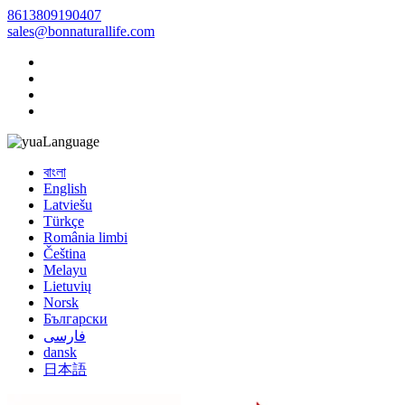
8613809190407
sales@bonnaturallife.com
Language
বাংলা
English
Latviešu
Türkçe
România limbi
Čeština
Melayu
Lietuvių
Norsk
Български
فارسی
dansk
日本語