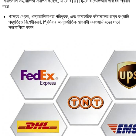
স্থিতিশীল সহযোগিতা স্থাপন করেছে, যা ডোর{0}}টু-ডোর ডেলিভারি পরিষেবা প্রদান
করে৷
খাদ্যের গ্রেড, খাদ্যতালিকাগত পরিপূরক, এবং কসমেটিক কাঁচামালের জন্য রপ্তানি
পদ্ধতিতে বিশেষীকরণ, প্রিমিয়ার আন্তর্জাতিক মালবাহী ফরওয়ার্ডারদের সাথে
সহযোগিতা করুন