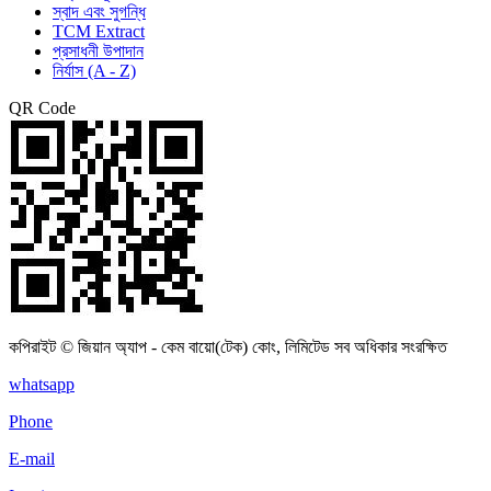
স্বাদ এবং সুগন্ধি
TCM Extract
প্রসাধনী উপাদান
নির্যাস (A - Z)
QR Code
কপিরাইট © জিয়ান অ্যাপ - কেম বায়ো(টেক) কোং, লিমিটেড সব অধিকার সংরক্ষিত
whatsapp
Phone
E-mail