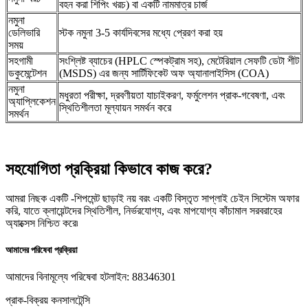
বহন করা শিপিং খরচ) বা একটি নামমাত্র চার্জ
নমুনা
ডেলিভারি
স্টক নমুনা 3-5 কার্যদিবসের মধ্যে প্রেরণ করা হয়
সময়
সহগামী
সংশ্লিষ্ট ব্যাচের (HPLC স্পেকট্রাম সহ), মেটেরিয়াল সেফটি ডেটা শীট
ডকুমেন্টেশন
(MSDS) এর জন্য সার্টিফিকেট অফ অ্যানালাইসিস (COA)
নমুনা
মধুরতা পরীক্ষা, দ্রবণীয়তা যাচাইকরণ, ফর্মুলেশন প্রাক-গবেষণা, এবং
অ্যাপ্লিকেশন
স্থিতিশীলতা মূল্যায়ন সমর্থন করে
সমর্থন
সহযোগিতা প্রক্রিয়া কিভাবে কাজ করে?
আমরা নিছক একটি -শিপমেন্ট ছাড়াই নয় বরং একটি বিস্তৃত সাপ্লাই চেইন সিস্টেম অফার
করি, যাতে ক্লায়েন্টদের স্থিতিশীল, নির্ভরযোগ্য, এবং মাপযোগ্য কাঁচামাল সরবরাহের
অ্যাক্সেস নিশ্চিত করে৷
আমাদের পরিষেবা প্রক্রিয়া
আমাদের বিনামূল্যে পরিষেবা হটলাইন: 88346301
প্রাক-বিক্রয় কনসালটেন্সি