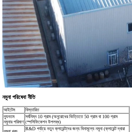
নমুনা পরিষেবা নীতি
আইটেম
বিস্তারিত
ন্যূনতম
সর্বনিম্ন 10 গ্রাম (অনুরোধের ভিত্তিতে 50 গ্রাম বা 100 গ্রাম
নমুনার পরিমাণ
স্পেসিফিকেশন উপলব্ধ)
R&D পর্যায়ে নতুন ক্লায়েন্টদের জন্য বিনামূল্যে নমুনা (ক্লায়েন্ট দ্বারা
নমুনা খরচ