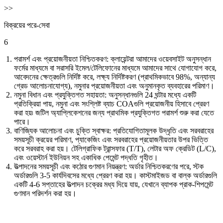
>>
বিক্রয়ের পরে-সেবা
6
পরামর্শ এবং প্রয়োজনীয়তা নিশ্চিতকরণ: ক্লায়েন্টরা আমাদের ওয়েবসাইট অনুসন্ধান
ফর্মের মাধ্যমে বা সরাসরি ইমেল/টেলিফোনের মাধ্যমে আমাদের সাথে যোগাযোগ করে,
আবেদনের ক্ষেত্রগুলি নির্দিষ্ট করে, লক্ষ্য নির্দিষ্টকরণ (প্রাথমিকভাবে 98%, অন্যান্য
গ্রেড আলোচনাযোগ্য), নমুনার প্রয়োজনীয়তা এবং অনুমানকৃত ব্যবহারের পরিমাণ।
নমুনা বিধান এবং প্রযুক্তিগত সহায়তা: অনুসন্ধানগুলি 24 ঘন্টার মধ্যে একটি
প্রতিক্রিয়া পায়, নমুনা এবং সংশ্লিষ্ট ব্যাচ COAগুলি প্রয়োজনীয় হিসাবে প্রেরণ
করা হয়৷ জটিল অ্যাপ্লিকেশনের জন্য প্রাথমিক প্রযুক্তিগত পরামর্শ শুরু করা যেতে
পারে।
বাণিজ্যিক আলোচনা এবং চুক্তি স্বাক্ষর: প্রতিযোগিতামূলক উদ্ধৃতি এবং সরবরাহের
সময়সূচী ক্রয়ের পরিমাণ, প্যাকেজিং এবং সরবরাহের প্রয়োজনীয়তার উপর ভিত্তি
করে সরবরাহ করা হয়। টেলিগ্রাফিক ট্রান্সফার (T/T), লেটার অফ ক্রেডিট (L/C),
এবং ওয়েস্টার্ন ইউনিয়ন সহ একাধিক পেমেন্ট পদ্ধতি গৃহীত।
উত্পাদনের সময়সূচী এবং কঠোর গুণমান নিয়ন্ত্রণ: অর্ডার নিশ্চিতকরণের পরে, স্টক
অর্ডারগুলি 3-5 কার্যদিবসের মধ্যে প্রেরণ করা হয়। কাস্টমাইজড বা বাল্ক অর্ডারগুলি
একটি 4-6 সপ্তাহের উত্পাদন চক্রের মধ্য দিয়ে যায়, যেখানে ব্যাপক প্রাক-শিপমেন্ট
গুণমান পরিদর্শন করা হয়।