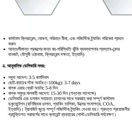
কাস্টমস ক্লিয়ারেন্স, ঘোষণা, পরিবহন বীমা, এবং লজিস্টিক ট্র্যাকিং পরিষেবা প্রদান
করুন
আন্তঃসীমান্ত প্রকল্পের জন্য বহু-পরিস্থিতি ঝুঁকি ব্যবস্থাপনার প্রস্তাব-(বন্দর
যানজট, মৌসুমী ওঠানামা, ক্লিয়ারেন্স দক্ষতা, ইত্যাদি)
4. আনুমানিক ডেলিভারি সময়:
নমুনা আদেশ: 3-5 কার্যদিবস
ছোট-ব্যাচের স্টক অর্ডার (<100kg): 3-7 days
বাল্ক এয়ার ফ্রেট অর্ডার: 5-8 দিন
বাল্ক সমুদ্র মালবাহী আদেশ: 15-30 দিন (গন্তব্য সাপেক্ষে)
ডেলিভারি এবং চলমান সহায়তা: চালানের সাথে সরবরাহ করা সম্পূর্ণ কাস্টমস
ডকুমেন্টেশন (বাণিজ্যিক চালান, প্যাকিং তালিকা, উত্সের শংসাপত্র, COA,
ইত্যাদি)। ট্রানজিট জুড়ে সম্পূর্ণ লজিস্টিক ট্র্যাকিং দেওয়া হয়। প্রদত্ত প্রয়োজনীয়
প্রযুক্তিগত পরামর্শের সাথে ক্লায়েন্ট ব্যবহারের পোস্ট-ডেলিভারি পর্যবেক্ষণ।