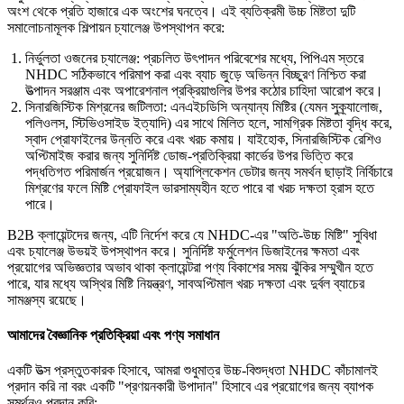
অংশ থেকে প্রতি হাজারে এক অংশের ঘনত্বে। এই ব্যতিক্রমী উচ্চ মিষ্টতা দুটি
সমালোচনামূলক শিল্পায়ন চ্যালেঞ্জ উপস্থাপন করে:
নির্ভুলতা ওজনের চ্যালেঞ্জ: প্রচলিত উৎপাদন পরিবেশের মধ্যে, পিপিএম স্তরে
NHDC সঠিকভাবে পরিমাপ করা এবং ব্যাচ জুড়ে অভিন্ন বিচ্ছুরণ নিশ্চিত করা
উত্পাদন সরঞ্জাম এবং অপারেশনাল প্রক্রিয়াগুলির উপর কঠোর চাহিদা আরোপ করে।
সিনারজিস্টিক মিশ্রনের জটিলতা: এনএইচডিসি অন্যান্য মিষ্টির (যেমন সুক্র্যালোজ,
পলিওলস, স্টিভিওসাইড ইত্যাদি) এর সাথে মিলিত হলে, সামগ্রিক মিষ্টতা বৃদ্ধি করে,
স্বাদ প্রোফাইলের উন্নতি করে এবং খরচ কমায়। যাইহোক, সিনারজিস্টিক রেশিও
অপ্টিমাইজ করার জন্য সুনির্দিষ্ট ডোজ-প্রতিক্রিয়া কার্ভের উপর ভিত্তি করে
পদ্ধতিগত পরিমার্জন প্রয়োজন। অ্যাপ্লিকেশন ডেটার জন্য সমর্থন ছাড়াই নির্বিচারে
মিশ্রণের ফলে মিষ্টি প্রোফাইল ভারসাম্যহীন হতে পারে বা খরচ দক্ষতা হ্রাস হতে
পারে।
B2B ক্লায়েন্টদের জন্য, এটি নির্দেশ করে যে NHDC-এর "অতি-উচ্চ মিষ্টি" সুবিধা
এবং চ্যালেঞ্জ উভয়ই উপস্থাপন করে। সুনির্দিষ্ট ফর্মুলেশন ডিজাইনের ক্ষমতা এবং
প্রয়োগের অভিজ্ঞতার অভাব থাকা ক্লায়েন্টরা পণ্য বিকাশের সময় ঝুঁকির সম্মুখীন হতে
পারে, যার মধ্যে অস্থির মিষ্টি নিয়ন্ত্রণ, সাবঅপ্টিমাল খরচ দক্ষতা এবং দুর্বল ব্যাচের
সামঞ্জস্য রয়েছে।
আমাদের বৈজ্ঞানিক প্রতিক্রিয়া এবং পণ্য সমাধান
একটি উত্স প্রস্তুতকারক হিসাবে, আমরা শুধুমাত্র উচ্চ-বিশুদ্ধতা NHDC কাঁচামালই
প্রদান করি না বরং একটি "প্রণয়নকারী উপাদান" হিসাবে এর প্রয়োগের জন্য ব্যাপক
সমর্থনও প্রদান করি: