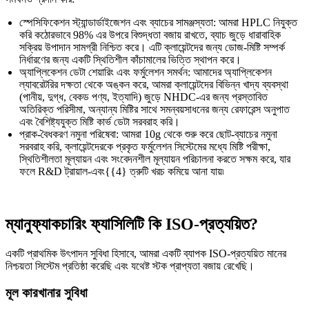
স্পেসিফিকেশন স্ট্যান্ডার্ডাইজেশন এবং ব্যাচের সামঞ্জস্যতা: আমরা HPLC নিযুক্ত
করি কঠোরভাবে 98% এর উপরে বিশুদ্ধতা বজায় রাখতে, ব্যাচ জুড়ে ধারাবাহিক
সক্রিয় উপাদান সামগ্রী নিশ্চিত করে। এটি ক্লায়েন্টদের জন্য ডোজ-মিষ্টি সম্পর্ক
নির্ধারণের জন্য একটি স্থিতিশীল কাঁচামালের ভিত্তি স্থাপন করে।
অ্যাপ্লিকেশন ডেটা শেয়ারিং এবং ফর্মুলেশন সমর্থন: আমাদের অ্যাপ্লিকেশন
ল্যাবরেটরির দক্ষতা থেকে অঙ্কন করে, আমরা ক্লায়েন্টদের বিভিন্ন খাদ্য ব্যবস্থা
(পানীয়, দুগ্ধ, বেকড পণ্য, ইত্যাদি) জুড়ে NHDC-এর জন্য প্রস্তাবিত
অতিরিক্ত পরিসীমা, অন্যান্য মিষ্টির সাথে সমন্বয়সাধনের জন্য রেফারেন্স অনুপাত
এবং বৈশিষ্ট্যযুক্ত মিষ্টি কার্ভ ডেটা সরবরাহ করি।
প্রাক-বৈধকরণ নমুনা পরিষেবা: আমরা 10g থেকে শুরু করে ছোট-ব্যাচের নমুনা
সরবরাহ করি, ক্লায়েন্টদেরকে প্রকৃত ফর্মুলেশন সিস্টেমের মধ্যে মিষ্টি পরীক্ষা,
স্থিতিশীলতা মূল্যায়ন এবং সংবেদনশীল মূল্যায়ন পরিচালনা করতে সক্ষম করে, যার
ফলে R&D ট্রায়াল-এবং{{4} ত্রুটি খরচ কমিয়ে আনা যায়৷
ম্যানুফ্যাকচারিং ফ্যাসিলিটি কি ISO-প্রত্যয়িত?
একটি প্রাথমিক উৎপাদন সুবিধা হিসাবে, আমরা একটি ব্যাপক ISO-প্রত্যয়িত মানের
নিশ্চয়তা সিস্টেম প্রতিষ্ঠা করেছি এবং যথেষ্ট স্টক প্রাপ্যতা বজায় রেখেছি।
মূল কারখানার সুবিধা