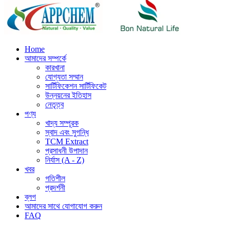
Home
আমাদের সম্পর্কে
কারখানা
যোগ্যতা সম্মান
সার্টিফিকেশন সার্টিফিকেট
উন্নয়নের ইতিহাস
নেতৃত্ব
পণ্য
খাদ্য সম্পূরক
স্বাদ এবং সুগন্ধি
TCM Extract
প্রসাধনী উপাদান
নির্যাস (A - Z)
খবর
গতিশীল
প্রদর্শনী
ব্লগ
আমাদের সাথে যোগাযোগ করুন
FAQ