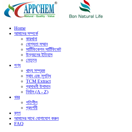
Home
আমাদের সম্পর্কে
কারখানা
যোগ্যতা সম্মান
সার্টিফিকেশন সার্টিফিকেট
উন্নয়নের ইতিহাস
নেতৃত্ব
পণ্য
খাদ্য সম্পূরক
স্বাদ এবং সুগন্ধি
TCM Extract
প্রসাধনী উপাদান
নির্যাস (A - Z)
খবর
গতিশীল
প্রদর্শনী
ব্লগ
আমাদের সাথে যোগাযোগ করুন
FAQ