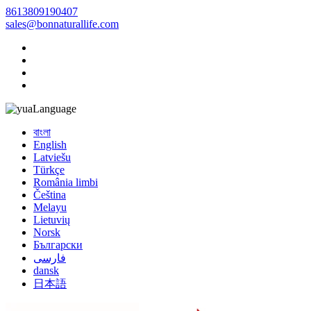
8613809190407
sales@bonnaturallife.com
Language
বাংলা
English
Latviešu
Türkçe
România limbi
Čeština
Melayu
Lietuvių
Norsk
Български
فارسی
dansk
日本語