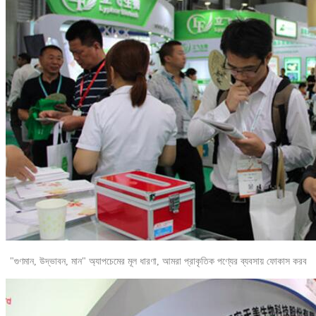
"গুণমান, উদ্ভাবন, মান" অ্যাপচেমের মূল ধারণা, আমরা প্রাকৃতিক পণ্যের ব্যবসায় ফোকাস করব