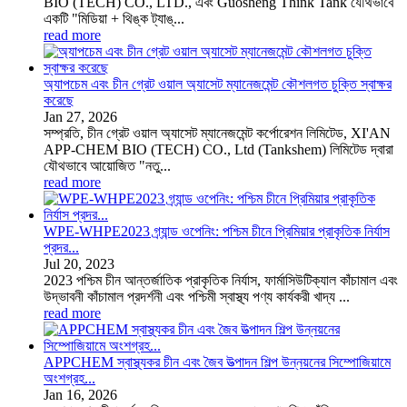
BIO (TECH) CO., LTD., এবং Guosheng Think Tank যৌথভাবে
একটি "মিডিয়া + থিঙ্ক ট্যাঙ্...
read more
অ্যাপচেম এবং চীন গ্রেট ওয়াল অ্যাসেট ম্যানেজমেন্ট কৌশলগত চুক্তি স্বাক্ষর
করেছে
Jan
27
, 2026
সম্প্রতি, চীন গ্রেট ওয়াল অ্যাসেট ম্যানেজমেন্ট কর্পোরেশন লিমিটেড, XI'AN
APP-CHEM BIO (TECH) CO., Ltd (Tankshem) লিমিটেড দ্বারা
যৌথভাবে আয়োজিত "নতু...
read more
WPE-WHPE2023 গ্র্যান্ড ওপেনিং: পশ্চিম চীনে প্রিমিয়ার প্রাকৃতিক নির্যাস
প্রদর...
Jul
20
, 2023
2023 পশ্চিম চীন আন্তর্জাতিক প্রাকৃতিক নির্যাস, ফার্মাসিউটিক্যাল কাঁচামাল এবং
উদ্ভাবনী কাঁচামাল প্রদর্শনী এবং পশ্চিমী স্বাস্থ্য পণ্য কার্যকরী খাদ্য ...
read more
APPCHEM স্বাস্থ্যকর চীন এবং জৈব উত্পাদন শিল্প উন্নয়নের সিম্পোজিয়ামে
অংশগ্রহ...
Jan
16
, 2026