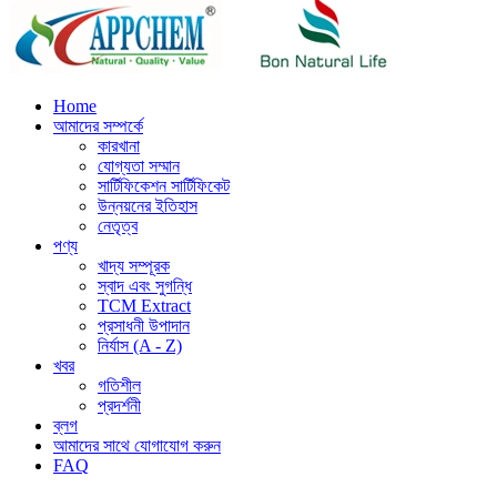
Home
আমাদের সম্পর্কে
কারখানা
যোগ্যতা সম্মান
সার্টিফিকেশন সার্টিফিকেট
উন্নয়নের ইতিহাস
নেতৃত্ব
পণ্য
খাদ্য সম্পূরক
স্বাদ এবং সুগন্ধি
TCM Extract
প্রসাধনী উপাদান
নির্যাস (A - Z)
খবর
গতিশীল
প্রদর্শনী
ব্লগ
আমাদের সাথে যোগাযোগ করুন
FAQ