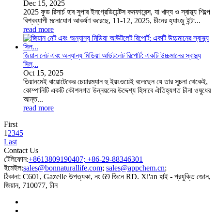
Dec
15
, 2025
2025 ফুড রিসার্চ হাব সুপার ইনগ্রেডিয়েন্টস কনফারেন্স, যা খাদ্য ও স্বাস্থ্য শিল্পে
বিশ্বব্যাপী মনোযোগ আকর্ষণ করেছে, 11-12, 2025, চীনের হ্যাংজু ইন্টা...
read more
জিয়ান নেট এবং অন্যান্য মিডিয়া আউটলেট রিপোর্ট: একটি উচ্চমানের স্বাস্থ্য
সিল্...
Oct
15
, 2025
তিয়ানমেই বায়োটেকের চেয়ারম্যান হু ইয়ংওয়েই বলেছেন যে তার সূচনা থেকেই,
কোম্পানিটি একটি কৌশলগত উন্নয়নের উদ্দেশ্য হিসাবে ঐতিহ্যগত চীনা ওষুধের
আন্ত...
read more
First
1
2
3
4
5
Last
Contact Us
টেলিফোন:
+8613809190407; +86-29-88346301
ইমেইল:
sales@bonnaturallife.com
;
sales@appchem.cn
;
ঠিকানা:
C601, Gazelle উপত্যকা, নং 69 জিনে RD. Xi'an হাই - প্রযুক্তি জোন,
জিয়ান, 710077, চীন