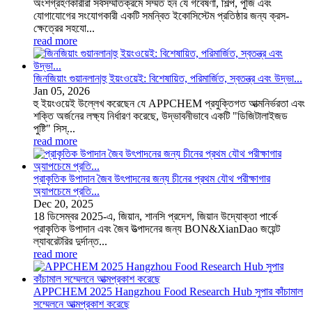
অংশগ্রহণকারীরা সর্বসম্মতিক্রমে সম্মত হন যে গবেষণা, শিল্প, পুঁজি এবং
যোগাযোগের সংযোগকারী একটি সমন্বিত ইকোসিস্টেম প্রতিষ্ঠার জন্য ক্রস-
ক্ষেত্রের সহযো...
read more
জিনজিয়াং গুয়ানলান|হু ইয়ংওয়েই: বিশেষায়িত, পরিমার্জিত, স্বতন্ত্র এবং উদ্ভা...
Jan
05
, 2026
হু ইয়ংওয়েই উল্লেখ করেছেন যে APPCHEM প্রযুক্তিগত আত্মনির্ভরতা এবং
শক্তি অর্জনের লক্ষ্য নির্ধারণ করেছে, উদ্ভাবনীভাবে একটি "ডিজিটালাইজড
পুষ্টি" সিস্...
read more
প্রাকৃতিক উপাদান জৈব উৎপাদনের জন্য চীনের প্রথম যৌথ পরীক্ষাগার
অ্যাপচেমে প্রতি...
Dec
20
, 2025
18 ডিসেম্বর 2025-এ, জিয়ান, শানসি প্রদেশ, জিয়ান উদ্যোক্তা পার্কে
প্রাকৃতিক উপাদান এবং জৈব উত্পাদনের জন্য BON&XianDao জয়েন্ট
ল্যাবরেটরির দুর্দান্ত...
read more
APPCHEM 2025 Hangzhou Food Research Hub সুপার কাঁচামাল
সম্মেলনে আত্মপ্রকাশ করেছে