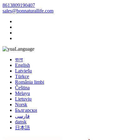
8613809190407
sales@bonnaturallife.com
Language
বাংলা
English
Latviešu
Türkçe
România limbi
Čeština
Melayu
Lietuvių
Norsk
Български
فارسی
dansk
日本語