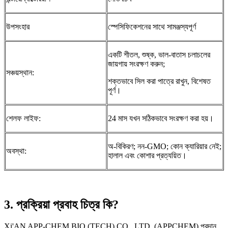
উপসংহার
স্পেসিফিকেশনের সাথে সামঞ্জস্যপূর্ণ
একটি শীতল, শুষ্ক, ভাল-বাতাস চলাচলের
জায়গায় সংরক্ষণ করুন;
সঞ্চয়স্থান:
শক্তভাবে সিল করা পাত্রে রাখুন, বিশেষত
পূর্ণ।
শেলফ লাইফ:
24 মাস যখন সঠিকভাবে সংরক্ষণ করা হয়।
অ-বিকিরণ; নন-GMO; কোন ক্যারিয়ার নেই;
অবস্থা:
হালাল এবং কোশার প্রত্যয়িত।
3. প্রক্রিয়া প্রবাহ চিত্র কি?
Xi'AN APP-CHEM BIO (TECH) CO., LTD. (APPCHEM) প্রদান