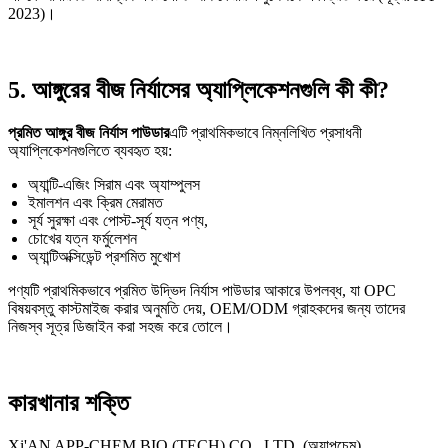
2023)।
5. আঙ্গুরের বীজ নির্যাসের অ্যাপ্লিকেশনগুলি কী কী?
প্রমিত আঙ্গুর বীজ নির্যাস পাউডার
এটি প্রাথমিকভাবে নিম্নলিখিত প্রসাধনী
অ্যাপ্লিকেশনগুলিতে ব্যবহৃত হয়:
অ্যান্টি-এজিং সিরাম এবং অ্যাম্পুলস
ইমালশন এবং ক্রিম মেরামত
সূর্য সুরক্ষা এবং পোস্ট-সূর্য যত্ন পণ্য,
চোখের যত্ন ফর্মুলেশন
অ্যান্টিঅক্সিডেন্ট প্রশমিত মুখোশ
পণ্যটি প্রাথমিকভাবে প্রমিত উদ্ভিদ নির্যাস পাউডার আকারে উপলব্ধ, যা OPC
বিষয়বস্তু কাস্টমাইজ করার অনুমতি দেয়, OEM/ODM গ্রাহকদের জন্য তাদের
নিজস্ব সূত্র ডিজাইন করা সহজ করে তোলে।
কারখানার শক্তি
Xi'AN APP-CHEM BIO (TECH) CO., LTD. (অ্যাপচেম)