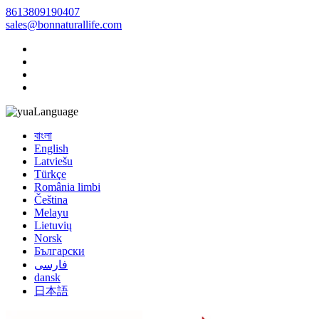
8613809190407
sales@bonnaturallife.com
Language
বাংলা
English
Latviešu
Türkçe
România limbi
Čeština
Melayu
Lietuvių
Norsk
Български
فارسی
dansk
日本語