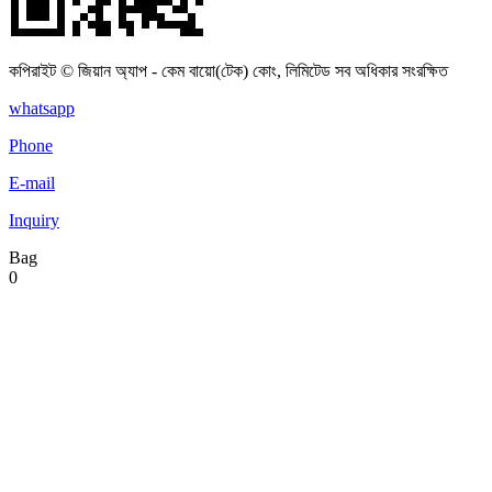
কপিরাইট © জিয়ান অ্যাপ - কেম বায়ো(টেক) কোং, লিমিটেড সব অধিকার সংরক্ষিত
whatsapp
Phone
E-mail
Inquiry
Bag
0