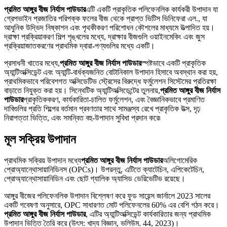
প্রমিত আঙ্গুর বীজ নির্যাস পাউডার
এটি একটি প্রাকৃতিক পলিফেনলিক কার্যকরী উপাদান যা
গ্রেপভাইন প্রজাতির পরিপক্ক ফলের বীজ থেকে প্রাপ্ত ভিটিস ভিনিফেরা এল., যা
আধুনিক উদ্ভিদ নিষ্কাশন এবং পৃথকীকরণ পরিশোধন কৌশলের মাধ্যমে উত্পাদিত হয়।
দ্রাক্ষা প্রক্রিয়াকরণ শিল্প শৃঙ্খলের মধ্যে, দ্রাক্ষার বীজগুলি ওয়াইনমেকিং এবং জুস
প্রক্রিয়াজাতকরণের প্রাথমিক দ্বারা-পণ্যগুলির মধ্যে একটি।
প্রসাধনী খাতের মধ্যে,
প্রমিত আঙ্গুর বীজ নির্যাস পাউডার
স্পষ্টভাবে একটি প্রাকৃতিক
অ্যান্টিঅক্সিডেন্ট এবং অ্যান্টি-বার্ধক্যজনিত বোটানিকাল উপাদান হিসাবে অবস্থান করা হয়,
প্রাথমিকভাবে পরিবেশগত অক্সিডেটিভ স্ট্রেসের বিরুদ্ধে ফর্মুলেশন সিস্টেমের প্রতিরক্ষা
বাড়াতে নিযুক্ত করা হয়। সিন্থেটিক অ্যান্টিঅক্সিডেন্টের তুলনায়,
প্রমিত আঙ্গুর বীজ নির্যাস
পাউডার
প্রাকৃতিককরণ, কার্যকারিতা-চালিত ফর্মুলেশন, এবং বৈজ্ঞানিকভাবে প্রমাণিত
দাবিগুলির প্রতি শিল্পের বর্তমান প্রবণতার সাথে সামঞ্জস্য রেখে প্রাকৃতিক উত্স, দৃঢ়
নিরাপত্তা ভিত্তি, এবং সমন্বিত বহু-উপাদান সুবিধা প্রদান করে৷
মূল সক্রিয় উপাদান
প্রাথমিক সক্রিয় উপাদান মধ্যে
প্রমিত আঙ্গুর বীজ নির্যাস পাউডার
অলিগোমেরিক
প্রোঅ্যান্থোসায়ানিডিনস (OPCs)। উপরন্তু, এটিতে ক্যাটেচিন, এপিকেটেচিন,
প্রোঅ্যান্থোসায়ানিডিন এবং ছোট গ্যালিক অ্যাসিড ডেরিভেটিভ রয়েছে।
আঙ্গুর বীজের পলিফেনলিক উপাদান বিশ্লেষণ করে ফুড সায়েন্স জার্নালে 2023 সালের
একটি গবেষণা অনুসারে, OPC সাধারণত মোট পলিফেনলের 60% এর বেশি গঠন করে।
প্রমিত আঙ্গুর বীজ নির্যাস পাউডার
, এটির অ্যান্টিঅক্সিডেন্ট কার্যকারিতার জন্য প্রাথমিক
উপাদান ভিত্তি তৈরি করে (উৎস: খাদ্য বিজ্ঞান, ভলিউম. 44, 2023)।