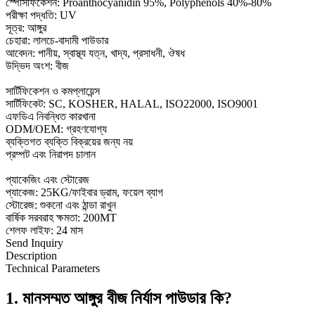
স্পেসিফিকেশন: Proanthocyanidin 95%, Polyphenols 40%-80%
পরীক্ষা পদ্ধতি: UV
সূত্র: আঙ্গুর
চেহারা: লালচে-বাদামী পাউডার
আবেদন: পানীয়, স্বাস্থ্য যত্ন, খাদ্য, প্রসাধনী, ঔষধ
উদ্ভিদ অংশ: বীজ
সার্টিফিকেশন ও কমপ্লায়েন্স
সার্টিফিকেট: SC, KOSHER, HALAL, ISO22000, ISO9001
এফডিএ নিবন্ধিত কারখানা
ODM/OEM: গ্রহণযোগ্য
ব্যক্তিগত ব্যক্তি বিক্রয়ের জন্য নয়
প্রম্পট এবং নিরাপদ চালান
প্যাকেজিং এবং স্টোরেজ
প্যাকেজ: 25KG/ফাইবার ড্রাম, ফয়েল ব্যাগ
স্টোরেজ: শুকনো এবং ঠান্ডা রাখুন
বার্ষিক সরবরাহ ক্ষমতা: 200MT
শেলফ লাইফ: 24 মাস
Send Inquiry
Description
Technical Parameters
1. মানসম্মত আঙ্গুর বীজ নির্যাস পাউডার কি?