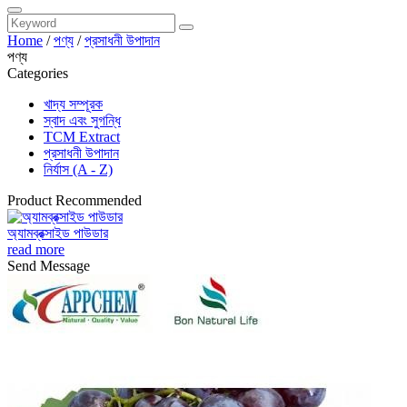
Home
/
পণ্য
/
প্রসাধনী উপাদান
পণ্য
Categories
খাদ্য সম্পূরক
স্বাদ এবং সুগন্ধি
TCM Extract
প্রসাধনী উপাদান
নির্যাস (A - Z)
Product Recommended
অ্যামব্রক্সাইড পাউডার
read more
Send Message