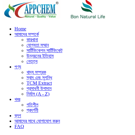
Home
আমাদের সম্পর্কে
কারখানা
যোগ্যতা সম্মান
সার্টিফিকেশন সার্টিফিকেট
উন্নয়নের ইতিহাস
নেতৃত্ব
পণ্য
খাদ্য সম্পূরক
স্বাদ এবং সুগন্ধি
TCM Extract
প্রসাধনী উপাদান
নির্যাস (A - Z)
খবর
গতিশীল
প্রদর্শনী
ব্লগ
আমাদের সাথে যোগাযোগ করুন
FAQ