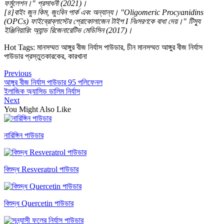
ফর্মুলেশন।" প্রসাধনী (2021)।
[৪]বাইং জুন কিম, জুংবিন পার্ক এবং অন্যান্য। "Oligomeric Procyanidins
(OPCs) ফাইব্রোব্লাস্টের প্রোকোলাজেন টাইপ I নিঃসরণকে বাধা দেয়।" টিস্যু
ইঞ্জিনিয়ারিং অ্যান্ড রিজেনারেটিভ মেডিসিন (2017)।
Hot Tags: মানসম্মত আঙ্গুর বীজ নির্যাস পাউডার, চীন মানসম্মত আঙ্গুর বীজ নির্যাস
পাউডার প্রস্তুতকারকের, কারখানা
Previous
আঙ্গুর বীজ নির্যাস পাউডার 95 পলিফেনল
ইলাজিক অ্যাসিড ডালিম নির্যাস
Next
You Might Also Like
নারিঙ্গিন পাউডার
বিশুদ্ধ Resveratrol পাউডার
বিশুদ্ধ Quercetin পাউডার