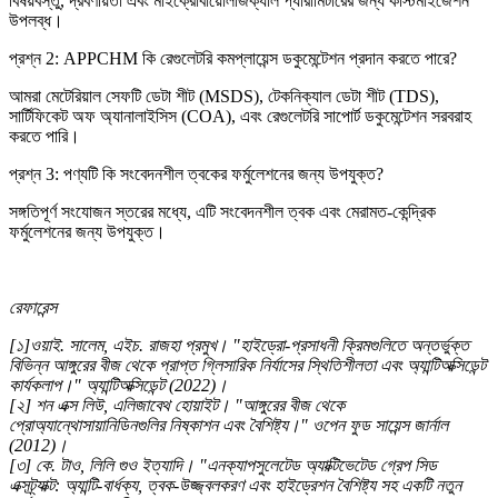
বিষয়বস্তু, দ্রবণীয়তা এবং মাইক্রোবায়োলজিক্যাল প্যারামিটারের জন্য কাস্টমাইজেশন
উপলব্ধ।
প্রশ্ন 2: APPCHM কি রেগুলেটরি কমপ্লায়েন্স ডকুমেন্টেশন প্রদান করতে পারে?
আমরা মেটেরিয়াল সেফটি ডেটা শীট (MSDS), টেকনিক্যাল ডেটা শীট (TDS),
সার্টিফিকেট অফ অ্যানালাইসিস (COA), এবং রেগুলেটরি সাপোর্ট ডকুমেন্টেশন সরবরাহ
করতে পারি।
প্রশ্ন 3: পণ্যটি কি সংবেদনশীল ত্বকের ফর্মুলেশনের জন্য উপযুক্ত?
সঙ্গতিপূর্ণ সংযোজন স্তরের মধ্যে, এটি সংবেদনশীল ত্বক এবং মেরামত-কেন্দ্রিক
ফর্মুলেশনের জন্য উপযুক্ত।
রেফারেন্স
[১]ওয়াই. সালেম, এইচ. রাজহা প্রমুখ। "হাইড্রো-প্রসাধনী ক্রিমগুলিতে অন্তর্ভুক্ত
বিভিন্ন আঙ্গুরের বীজ থেকে প্রাপ্ত গ্লিসারিক নির্যাসের স্থিতিশীলতা এবং অ্যান্টিঅক্সিডেন্ট
কার্যকলাপ।" অ্যান্টিঅক্সিডেন্ট (2022)।
[২] শন এক্স লিউ, এলিজাবেথ হোয়াইট। "আঙ্গুরের বীজ থেকে
প্রোঅ্যান্থোসায়ানিডিনগুলির নিষ্কাশন এবং বৈশিষ্ট্য।" ওপেন ফুড সায়েন্স জার্নাল
(2012)।
[৩] কে. টাও, লিলি গুও ইত্যাদি। "এনক্যাপসুলেটেড অ্যাক্টিভেটেড গ্রেপ সিড
এক্সট্র্যাক্ট: অ্যান্টি-বার্ধক্য, ত্বক-উজ্জ্বলকরণ এবং হাইড্রেশন বৈশিষ্ট্য সহ একটি নতুন