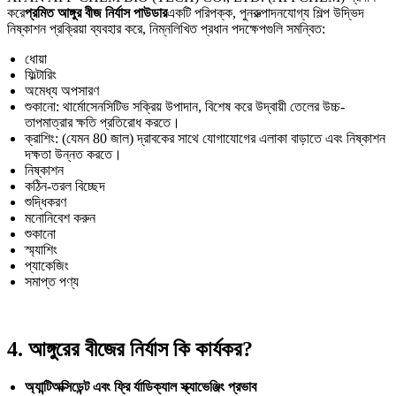
করে
প্রমিত আঙ্গুর বীজ নির্যাস পাউডার
একটি পরিপক্ক, পুনরুত্পাদনযোগ্য শিল্প উদ্ভিদ
নিষ্কাশন প্রক্রিয়া ব্যবহার করে, নিম্নলিখিত প্রধান পদক্ষেপগুলি সমন্বিত:
ধোয়া
ফিল্টারিং
অমেধ্য অপসারণ
শুকানো: থার্মোসেনসিটিভ সক্রিয় উপাদান, বিশেষ করে উদ্বায়ী তেলের উচ্চ-
তাপমাত্রার ক্ষতি প্রতিরোধ করতে।
ক্রাশিং: (যেমন 80 জাল) দ্রাবকের সাথে যোগাযোগের এলাকা বাড়াতে এবং নিষ্কাশন
দক্ষতা উন্নত করতে।
নিষ্কাশন
কঠিন-তরল বিচ্ছেদ
শুদ্ধিকরণ
মনোনিবেশ করুন
শুকানো
স্ম্যাশিং
প্যাকেজিং
সমাপ্ত পণ্য
4. আঙ্গুরের বীজের নির্যাস কি কার্যকর?
অ্যান্টিঅক্সিডেন্ট এবং ফ্রি র্যাডিক্যাল স্ক্যাভেঞ্জিং প্রভাব