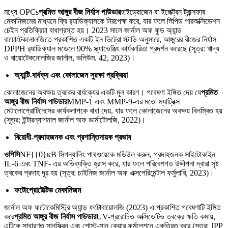
মধ্যে OPCs
প্রমিত আঙ্গুর বীজ নির্যাস পাউডার
হাইড্রোজেন বা ইলেক্ট্রন ট্রান্সফার
মেকানিজমের মাধ্যমে ফ্রি র‌্যাডিক্যালকে নিরপেক্ষ করে, যার ফলে লিপিড পারঅক্সিডেশন
চেইন প্রতিক্রিয়া বাধাগ্রস্ত হয়। 2023 সালে জার্নাল অফ ফুড অ্যান্ড
বায়োটেকনোলজিতে প্রকাশিত একটি ইন ভিট্রো স্টাডি অনুসারে, আঙ্গুরের বীজের নির্যাস
DPPH র‌্যাডিক্যাল মডেলে 90% স্ক্যাভেঞ্জিং কার্যকারিতা প্রদর্শন করেছে (সূত্র: খাদ্য
ও বায়োটেকনোলজির জার্নাল, ভলিউম. 42, 2023)।
অ্যান্টি-বার্ধক্য এবং কোলাজেন সুরক্ষা প্রক্রিয়া
কোলাজেনের অবক্ষয় ত্বকের বার্ধক্যের একটি মূল কারণ। গবেষণা ইঙ্গিত দেয় যে
প্রমিত
আঙ্গুর বীজ নির্যাস পাউডার
MMP-1 এবং MMP-9-এর মতো ম্যাট্রিক্স
মেটালোপ্রোটিনেসের কার্যকলাপকে বাধা দেয়, যার ফলে কোলাজেনের অবক্ষয় বিলম্বিত হয়
(সূত্র: ইন্টারন্যাশনাল জার্নাল অফ ডার্মাটোলজি, 2022)।
বিরোধী-প্রদাহজনক এবং প্রশান্তিদায়ক প্রভাব
ওপিসি
NF{{0}κB সিগন্যালিং পাথওয়েকে মডিউল করুন, প্রদাহজনক সাইটোকাইন
IL-6 এবং TNF- এর অভিব্যক্তি হ্রাস করে, যার ফলে পরিবেশগত উদ্দীপনা দ্বারা সৃষ্ট
ত্বকের প্রদাহ দূর হয় (সূত্র: চাইনিজ জার্নাল অফ এক্সপেরিমেন্টাল ফর্মুলারি, 2023)।
ফটোপ্রোটেক্টিভ মেকানিজম
জার্নাল অফ ফটোকেমিস্ট্রি অ্যান্ড ফটোবায়োলজি (2023) এ প্রকাশিত গবেষণাটি ইঙ্গিত
করে
প্রমিত আঙ্গুর বীজ নির্যাস পাউডার
UV-প্ররোচিত অক্সিডেটিভ ত্বকের ক্ষতি কমায়,
এটিকে সাধারণত সানস্ক্রিন এবং পোস্ট-সান কেয়ার ফর্মুলেশনে একত্রিত করে (সূত্র: JPP