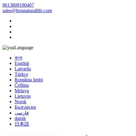
8613809190407
sales@bonnaturallife.com
Language
বাংলা
English
Latviešu
Türkçe
România limbi
Čeština
Melayu
Lietuvių
Norsk
Български
فارسی
dansk
日本語