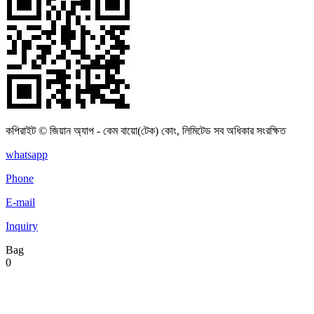
কপিরাইট © জিয়ান অ্যাপ - কেম বায়ো(টেক) কোং, লিমিটেড সব অধিকার সংরক্ষিত
whatsapp
Phone
E-mail
Inquiry
Bag
0