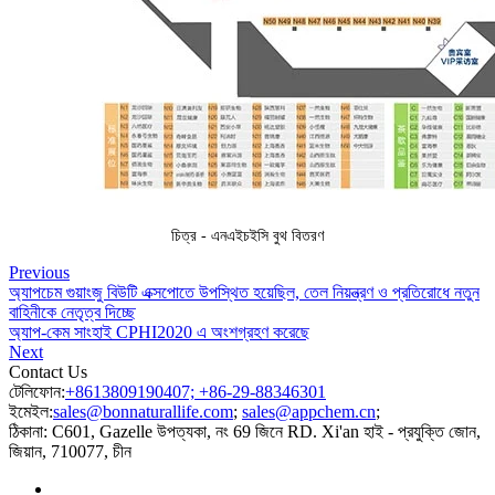
চিত্র - এনএইচইসি বুথ বিতরণ
Previous
অ্যাপচেম গুয়াংজু বিউটি এক্সপোতে উপস্থিত হয়েছিল, তেল নিয়ন্ত্রণ ও প্রতিরোধে নতুন
বাহিনীকে নেতৃত্ব দিচ্ছে
অ্যাপ-কেম সাংহাই CPHI2020 এ অংশগ্রহণ করেছে
Next
Contact Us
টেলিফোন:
+8613809190407; +86-29-88346301
ইমেইল:
sales@bonnaturallife.com
;
sales@appchem.cn
;
ঠিকানা:
C601, Gazelle উপত্যকা, নং 69 জিনে RD. Xi'an হাই - প্রযুক্তি জোন,
জিয়ান, 710077, চীন