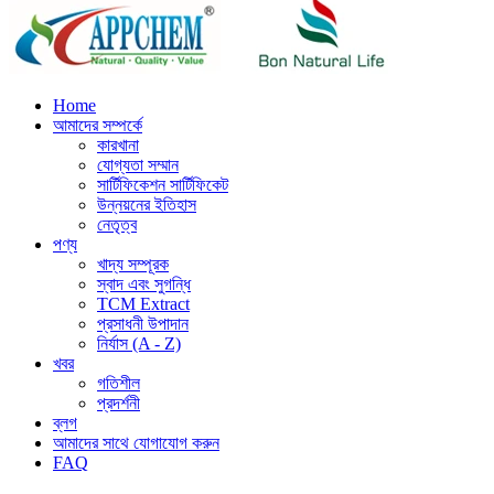
Home
আমাদের সম্পর্কে
কারখানা
যোগ্যতা সম্মান
সার্টিফিকেশন সার্টিফিকেট
উন্নয়নের ইতিহাস
নেতৃত্ব
পণ্য
খাদ্য সম্পূরক
স্বাদ এবং সুগন্ধি
TCM Extract
প্রসাধনী উপাদান
নির্যাস (A - Z)
খবর
গতিশীল
প্রদর্শনী
ব্লগ
আমাদের সাথে যোগাযোগ করুন
FAQ