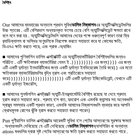
বৈশিষ্ট্য
Our আমাদের ব্যবহারের অন্যতম প্রধান সুবিধা
ডালিম নিষ্কাশন
এর অ্যান্টিঅক্সিডেন্টগুলির
উচ্চ স্তরের . এটি বেশিরভাগ অধ্যয়নকৃত ফলের চেয়ে বেশি অ্যান্টিঅক্সিডেন্ট ক্ষমতা রাখে
বলে মনে করা হয় . অ্যান্টিঅক্সিডেন্টগুলি আমাদের দেহের পক্ষে গুরুত্বপূর্ণ কারণ তারা ফ্রি
র‌্যাডিক্যালস বা অস্থির অণুগুলিকে নিরপেক্ষ করতে সহায়তা করে যা কোষের ক্ষতি,
ডিএনএ ক্ষতি করতে পারে, এবং প্রাক -অ্যাজিং
■ আমাদের পুণিকাগিন ডালিম এক্সট্রাক্টটি এর অ্যান্টিব্যাকটিরিয়াল বৈশিষ্ট্যগুলির জন্যও
পরিচিত . এটি ক্ষতিকারক ব্যাকটেরিয়া যেমন ই .}}}}}}}}} এর জন্য}}}} এর জন্য
এটি একটি দুর্দান্ত ইনভারিটিজের জন্য একটি দুর্দান্ত ইনভিয়েরেজ তৈরি করে}} এর মতো
ক্ষতিকারক ব্যাকটেরিয়াগুলির বৃদ্ধি হ্রাস এবং প্রতিরোধে সহায়তা
করে}}}}}}}}}}}}}}}}}}}}}}} এটি একটি দুর্দান্ত ইজিকেডিয়েন্ট, যেখানে এটি
একটি দুর্দান্ত ইজরেটস,
■ আমাদের পুনর্মালগিন এক্সট্রাক্টে অ্যান্টি-ইনফ্ল্যামেটরি বৈশিষ্ট্য রয়েছে যা দেহে প্রদাহ
হ্রাস করতে সহায়তা করে . প্রদাহ হ'ল বাত, হৃদরোগ এবং এমনকি ক্যান্সার সহ অনেকগুলি
স্বাস্থ্য সমস্যার একটি প্রধান কারণ, এমনকি আমাদের নিষ্কাশনগুলি ব্যবহার করে আপনি
ক্রোধমূলক রোগের ঝুঁকি হ্রাস করতে সহায়তা করতে পারেন}
Pun পুণীয়াগিন ডালিম এক্সট্রাক্টের আরেকটি সুবিধা হ'ল পেটের আস্তরণের সুরক্ষার ক্ষমতা
. অধ্যয়নগুলি দেখিয়েছে যে এটি দেখিয়েছে যে
ডালিম নিষ্কাশন
অ্যাসপিরিন বা অন্যান্য
ations ষধগুলির দ্বারা সৃষ্ট পেটের আস্তরণের ক্ষতি হ্রাস করতে সহায়তা করতে পারে .