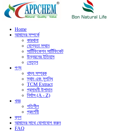
Home
আমাদের সম্পর্কে
কারখানা
যোগ্যতা সম্মান
সার্টিফিকেশন সার্টিফিকেট
উন্নয়নের ইতিহাস
নেতৃত্ব
পণ্য
খাদ্য সম্পূরক
স্বাদ এবং সুগন্ধি
TCM Extract
প্রসাধনী উপাদান
নির্যাস (A - Z)
খবর
গতিশীল
প্রদর্শনী
ব্লগ
আমাদের সাথে যোগাযোগ করুন
FAQ