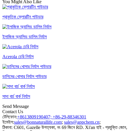
You Might Also Like
প্রাকৃতিক ফ্লোরটিন পাউডার
ইলাজিক অ্যাসিড ডালিম নির্যাস
Acerola চেরি নির্যাস
ডালিমের খোসার নির্যাস পাউডার
সাদা বার্চ বার্ক নির্যাস
Send Message
Contact Us
টেলিফোন:
+8613809190407; +86-29-88346301
ইমেইল:
sales@bonnaturallife.com
;
sales@appchem.cn
;
ঠিকানা:
C601, Gazelle উপত্যকা, নং 69 জিনে RD. Xi'an হাই - প্রযুক্তি জোন,