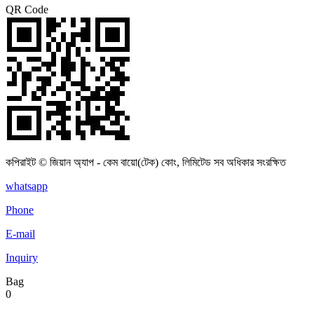
QR Code
কপিরাইট © জিয়ান অ্যাপ - কেম বায়ো(টেক) কোং, লিমিটেড সব অধিকার সংরক্ষিত
whatsapp
Phone
E-mail
Inquiry
Bag
0