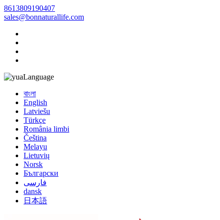
8613809190407
sales@bonnaturallife.com
Language
বাংলা
English
Latviešu
Türkçe
România limbi
Čeština
Melayu
Lietuvių
Norsk
Български
فارسی
dansk
日本語