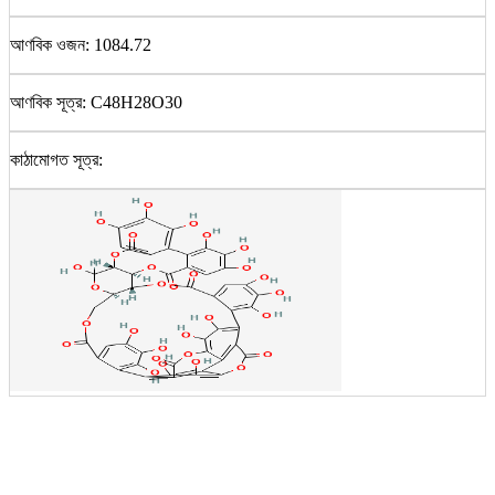
আণবিক ওজন: 1084.72
আণবিক সূত্র: C48H28O30
কাঠামোগত সূত্র: