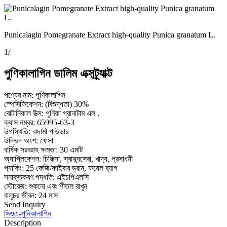
Punicalagin Pomegranate Extract high-quality Punica granatum L.
1
/
পুণিকালাগিন ডালিম এক্সট্র্যাক্ট
পণ্যের নাম: পুণিকালাগিন
স্পেসিফিকেশন: (বিশুদ্ধতা) 30%
বোটানিকাল উত্স: পুণিকা গ্রানাটাম এল .
ক্যাস নম্বর: 65995-63-3
উপস্থিতি: বাদামী পাউডার
উদ্ভিদ অংশ: খোসা
বার্ষিক সরবরাহ ক্ষমতা: 30 এমটি
অ্যাপ্লিকেশন: চিকিত্সা, স্বাস্থ্যসেবা, খাদ্য, প্রসাধনী
প্যাকিং: 25 কেজি/ফাইবার ড্রাম, ফয়েল ব্যাগ
সনাক্তকরণ পদ্ধতি: এইচপিএলসি
স্টোরেজ: শুকনো এবং শীতল রাখুন
বালুচর জীবন: 24 মাস
Send Inquiry
সিওএ-পুনিকালাগিন
Description