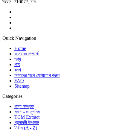
জিয়ান, 710077, চীন
Quick Navigation
Home
আমাদের সম্পর্কে
পণ্য
খবর
ব্লগ
আমাদের সাথে যোগাযোগ করুন
FAQ
Sitemap
Categories
খাদ্য সম্পূরক
স্বাদ এবং সুগন্ধি
TCM Extract
প্রসাধনী উপাদান
নির্যাস (A - Z)