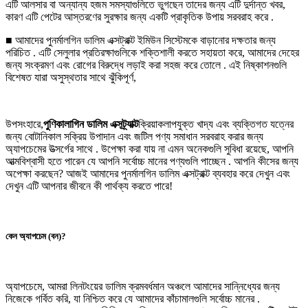
এটি আলসার বা অন্যান্য হজম সমস্যাগুলিতে ভুগছেন তাদের জন্য এটি দুর্দান্ত খবর,
কারণ এটি পেটের আস্তরণের সুরক্ষার জন্য একটি প্রাকৃতিক উপায় সরবরাহ করে .
■ আমাদের পুনর্মালগিন ডালিম এক্সট্রাক্ট ইমিউন সিস্টেমকে বাড়ানোর দক্ষতার জন্য
পরিচিত . এটি সেলুলার প্রতিরক্ষাগুলিকে শক্তিশালী করতে সহায়তা করে, আমাদের দেহের
জন্য সংক্রমণ এবং রোগের বিরুদ্ধে লড়াই করা সহজ করে তোলে . এই নিষ্কাশনগুলি
বিশেষত যারা অসুস্থতার সাথে ঝুঁকিপূর্ণ,
উপসংহারে,
পুণিকালাগিন ডালিম এক্সট্র্যাক্ট
ক্রিয়াকলাপযুক্ত খাদ্য এবং ব্যক্তিগত যত্নের
জন্য বোটানিকাল সক্রিয় উপাদান এবং জটিল পণ্য সমাধান সরবরাহ করার জন্য
অ্যাপচেমের উত্সর্গের সাথে . উপেক্ষা করা যায় না এমন অনেকগুলি সুবিধা রয়েছে, আপনি
আত্মবিশ্বাসী হতে পারেন যে আপনি সর্বোচ্চ মানের পণ্যগুলি পাচ্ছেন . আপনি কীসের জন্য
অপেক্ষা করছেন? আজই আমাদের পুনর্মালগিন ডালিম এক্সট্রাক্ট ব্যবহার করে দেখুন এবং
দেখুন এটি আপনার জীবনে কী পার্থক্য করতে পারে!
কেন অ্যাপচেম (বন)?
অ্যাপচেমে, আমরা লিনটংয়ের ডালিম ক্রমবর্ধমান অঞ্চলে আমাদের সান্নিধ্যের জন্য
নিজেকে গর্বিত করি, যা নিশ্চিত করে যে আমাদের কাঁচামালগুলি সর্বোচ্চ মানের .