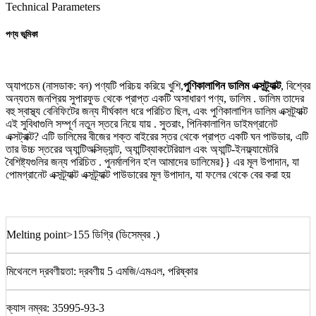
Technical Parameters
পণ্য ভূমিকা
অ্যাপচেম (নাসডাক: বন) পণ্যটি পরিচয় করিয়ে খুশি,
পুণিকালাগিন ডালিম এক্সট্র্যাক্ট
, বিশ্বের
অন্যতম জনপ্রিয় সুপারফুড থেকে প্রাপ্ত একটি অসাধারণ পণ্য, ডালিম . ডালিম তাদের
বহু স্বাস্থ্য বেনিফিটের জন্য দীর্ঘকাল ধরে পরিচিত ছিল, এবং পুণিকালাগিন ডালিম এক্সট্র্যাক্ট
এই সুবিধাগুলি সম্পূর্ণ নতুন স্তরে নিয়ে যায় . সুতরাং, পিনিকালাগিন ডাইমগ্রানেট
এক্সট্রাক্ট? এটি ডালিমের বীজের শক্ত বাইরের স্তর থেকে প্রাপ্ত একটি ঘন পাউডার, এটি
তার উচ্চ স্তরের অ্যান্টিঅক্সিড্যান্ট, অ্যান্টিব্যাকটেরিয়াল এবং অ্যান্টি-ইনফ্ল্যামেটরি
বৈশিষ্ট্যগুলির জন্য পরিচিত . পুনর্মালগিন হ'ল আমাদের ডালিমের}} এর মূল উপাদান, যা
পোমগ্রানেট এক্সট্র্যাক্ট এক্সট্র্যাক্ট পাউডারের মূল উপাদান, যা ফলের থেকে বের করা হয়
Melting point>155 ডিগ্রি (ডিসেম্বর .)
মিথেনলে দ্রবণীয়তা: দ্রবণীয় 5 এমজি/এমএল, পরিষ্কার
ক্যাস নম্বর: 35995-93-3