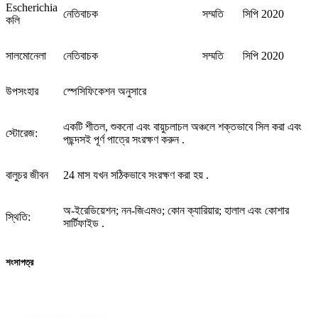
Escherichia
নেতিবাচক
সম্মতি
সিপি 2020
কলি
সালমোনেলা
নেতিবাচক
সম্মতি
সিপি 2020
উপসংহার
স্পেসিফিকেশন অনুসারে
একটি শীতল, শুকনো এবং বায়ুচলাচল অঞ্চলে শক্তভাবে সিল করা এবং
স্টোরেজ:
পছন্দসই পূর্ণ পাত্রে সংরক্ষণ করুন .
বালুচর জীবন
24 মাস যখন সঠিকভাবে সংরক্ষণ করা হয় .
অ-ইরেডিয়েশন; নন-জিএমও; কোন ক্যারিয়ার; হালাল এবং কোশার
স্থিতি:
সার্টিফাইড .
শংসাপত্র