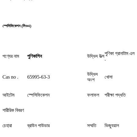
স্পেসিফিকেশন (সিওএ)
পুণিকা গ্রানাটাম এল
পণ্যের নাম
পুণিকাগিন
উদ্ভিদ উত্স
.
উদ্ভিদ
Cas no .
65995-63-3
খোসা
অংশ
আইটেম
স্পেসিফিকেশন
ফলাফল
পরীক্ষা পদ্ধতি
শারীরিক বিবরণ
চেহারা
ব্রাউন পাউডার
সম্মতি
ভিজ্যুয়াল